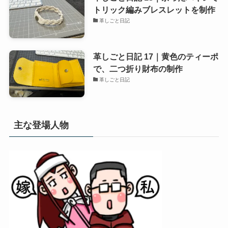
トリック編みブレスレットを制作
革しごと日記
革しごと日記 17｜黄色のティーポ
で、二つ折り財布の制作
革しごと日記
主な登場人物