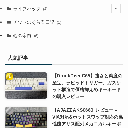
(9)
(4)
(1)
(2)
ライフハック
(4)
(1)
(1)
(3)
(2)
チワワのそら君日記
(1)
(1)
(3)
(4)
(2)
心の余白
(6)
(2)
(1)
(1)
(2)
(1)
(1)
人気記事
(1)
(1)
【DrunkDeer G65】速さと精度の
(1)
至宝、ラピッドトリガー、ガスケ
ット構造で価格抑えめキーボード
(1)
の購入レビュー
(1)
【AJAZZ AKS068】レビュー –
VIA対応&ホットスワップ対応の高
性能アリス配列メカニカルキーボ