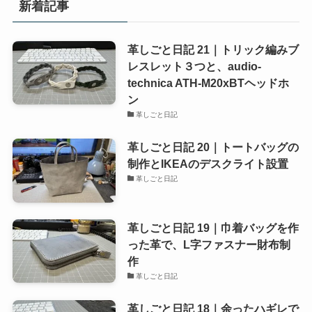
新着記事
革しごと日記 21｜トリック編みブ
レスレット３つと、audio-
technica ATH-M20xBTヘッドホ
ン
革しごと日記
革しごと日記 20｜トートバッグの
制作とIKEAのデスクライト設置
革しごと日記
革しごと日記 19｜巾着バッグを作
った革で、L字ファスナー財布制
作
革しごと日記
革しごと日記 18｜余ったハギレで