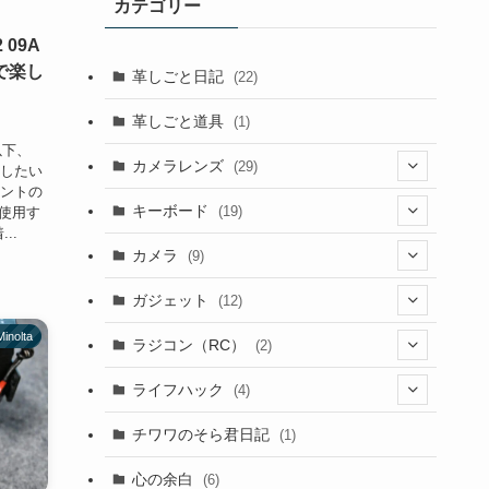
カテゴリー
 09A
fで楽し
革しごと日記
(22)
革しごと道具
(1)
（以下、
カメラレンズ
(29)
紹介したい
ウントの
(8)
キーボード
(19)
で使用す
..
(3)
(1)
カメラ
(9)
(1)
(2)
(7)
ガジェット
(12)
(4)
(3)
Minolta
(2)
(1)
ラジコン（RC）
(2)
(9)
(4)
(1)
(2)
ライフハック
(4)
(1)
(1)
(3)
(2)
チワワのそら君日記
(1)
(1)
(3)
(4)
(2)
心の余白
(6)