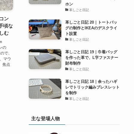
ホン
革しごと日記
コン
革しごと日記 20｜トートバッ
4 手頃な
グの制作とIKEAのデスクライ
しむ
ト設置
革しごと日記
m
ンの
革しごと日記 19｜巾着バッグ
すので、
を作った革で、L字ファスナー
は、マウ
財布制作
 焦点
革しごと日記
革しごと日記 18｜余ったハギ
レでトリック編みブレスレット
を制作
革しごと日記
主な登場人物