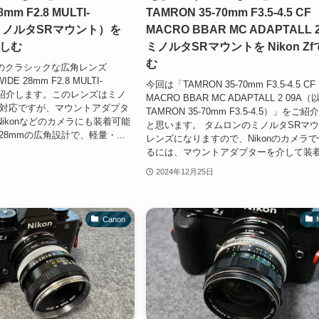
8mm F2.8 MULTI-
TAMRON 35-70mm F3.5-4.5 CF
（ミノルタSRマウント）を
MACRO BBAR MC ADAPTALL 2
楽しむ
ミノルタSRマウントを Nikon Z
む
のクラシックな広角レンズ
IDE 28mm F2.8 MULTI-
今回は「TAMRON 35-70mm F3.5-4.5 CF
ご紹介します。このレンズはミノ
MACRO BBAR MC ADAPTALL 2 09A
ト対応ですが、マウントアダプタ
TAMRON 35-70mm F3.5-4.5）」をご
ikonなどのカメラにも装着可能
と思います。 タムロンのミノルタSRマ
28mmの広角設計で、軽量・...
レンズになりますので、Nikonのカメラ
るには、マウントアダプターを介して装着.
2024年12月25日
Canon