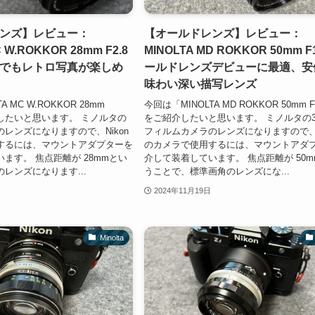
ンズ】レビュー：
【オールドレンズ】レビュー：
 W.ROKKOR 28mm F2.8
MINOLTA MD ROKKOR 50mm F1
でもレトロ写真が楽しめ
ールドレンズデビューに最適、安
味わい深い描写レンズ
 MC W.ROKKOR 28mm
今回は「MINOLTA MD ROKKOR 50mm F
介したいと思います。 ミノルタの
をご紹介したいと思います。 ミノルタの3
レンズになりますので、Nikon
フィルムカメラのレンズになりますので、N
するには、マウントアダプターを
のカメラで使用するには、マウントアダ
ます。 焦点距離が 28mmとい
介して装着しています。 焦点距離が 50
レンズになります...
うことで、標準画角のレンズにな...
2024年11月19日
Minolta