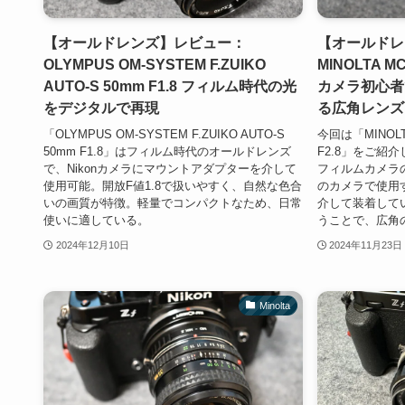
【オールドレンズ】レビュー：
【オールドレ
OLYMPUS OM-SYSTEM F.ZUIKO
MINOLTA MC
AUTO-S 50mm F1.8 フィルム時代の光
カメラ初心者
をデジタルで再現
る広角レンズ
「OLYMPUS OM-SYSTEM F.ZUIKO AUTO-S
今回は「MINOLTA
50mm F1.8」はフィルム時代のオールドレンズ
F2.8」をご紹
で、Nikonカメラにマウントアダプターを介して
フィルムカメラの
使用可能。開放F値1.8で扱いやすく、自然な色合
のカメラで使用
いの画質が特徴。軽量でコンパクトなため、日常
介して装着してい
使いに適している。
うことで、広角の
2024年12月10日
2024年11月23日
Minolta