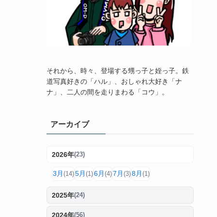
それから、時々、登場する甥っ子と姪っ子。鉄
道写真好きの「ハル」、おしゃれ大好き「ナ
ナ」、二人の間を走りまわる「コウ」。
アーカイブ
2026年
(23)
3月
5月
6月
7月
8月
(14)
(1)
(4)
(3)
(1)
2025年
(24)
2024年
(56)