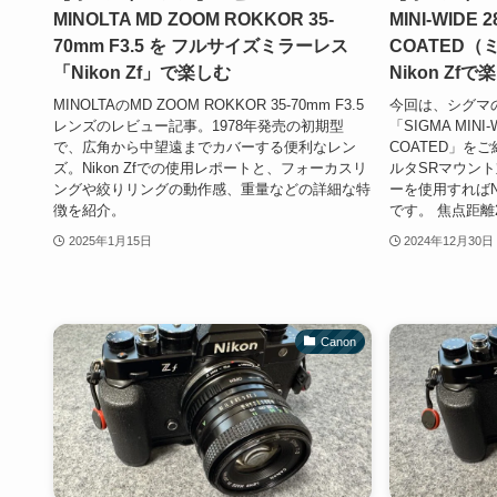
MINOLTA MD ZOOM ROKKOR 35-
MINI-WIDE 2
70mm F3.5 を フルサイズミラーレス
COATED
「Nikon Zf」で楽しむ
Nikon Zfで
MINOLTAのMD ZOOM ROKKOR 35-70mm F3.5
今回は、シグマ
レンズのレビュー記事。1978年発売の初期型
「SIGMA MINI-W
で、広角から中望遠までカバーする便利なレン
COATED」を
ズ。Nikon Zfでの使用レポートと、フォーカスリ
ルタSRマウン
ングや絞りリングの動作感、重量などの詳細な特
ーを使用すればN
徴を紹介。
です。 焦点距離
2025年1月15日
2024年12月30日
Canon