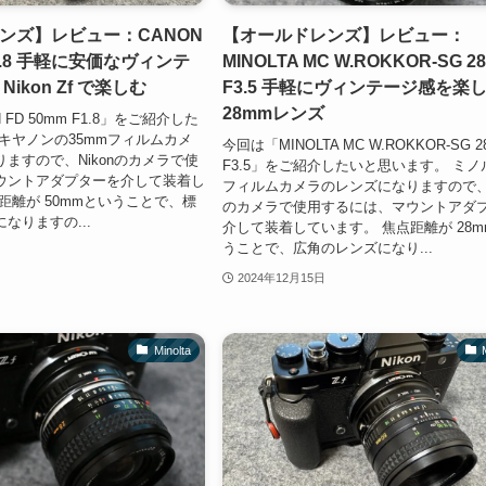
ンズ】レビュー：CANON
【オールドレンズ】レビュー：
F1.8 手軽に安価なヴィンテ
MINOLTA MC W.ROKKOR-SG 2
ikon Zf で楽しむ
F3.5 手軽にヴィンテージ感を楽
28mmレンズ
FD 50mm F1.8」をご紹介した
キヤノンの35mmフィルムカメ
今回は「MINOLTA MC W.ROKKOR-SG 
ますので、Nikonのカメラで使
F3.5」をご紹介したいと思います。 ミノ
ウントアダプターを介して装着し
フィルムカメラのレンズになりますので、N
距離が 50mmということで、標
のカメラで使用するには、マウントアダ
なりますの...
介して装着しています。 焦点距離が 28
うことで、広角のレンズになり...
2024年12月15日
Minolta