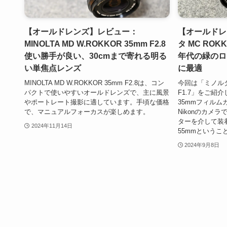
【オールドレンズ】レビュー：
【オールドレ
MINOLTA MD W.ROKKOR 35mm F2.8
タ MC ROKKO
使い勝手が良い、30cmまで寄れる明る
年代の緑のロ
い単焦点レンズ
に最適
MINOLTA MD W.ROKKOR 35mm F2.8は、コン
今回は「ミノルタ M
パクトで使いやすいオールドレンズで、主に風景
F1.7」をご紹
やポートレート撮影に適しています。手頃な価格
35mmフィル
で、マニュアルフォーカスが楽しめます。
Nikonのカメ
ターを介して装
2024年11月14日
55mmというこ
2024年9月8日