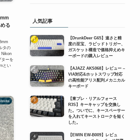
(2)
(1)
(1)
(2)
(1)
(1)
8mm
人気記事
しめる
(1)
(1)
【DrunkDeer G65】速さと精
(1)
28mm
度の至宝、ラピッドトリガー、
ルタの
ガスケット構造で価格抑えめキ
(1)
ikon
ーボードの購入レビュー
プターを
(1)
mmとい
【AJAZZ AKS068】レビュー –
VIA対応&ホットスワップ対応
の高性能アリス配列メカニカル
キーボード
【東プレ・リアルフォース
Minolta
R3S】キーキャップを交換し
た。ついでに、キースペーサー
を入れてキーストロークを短く
した。
【EWIN EW-B009】レビュ