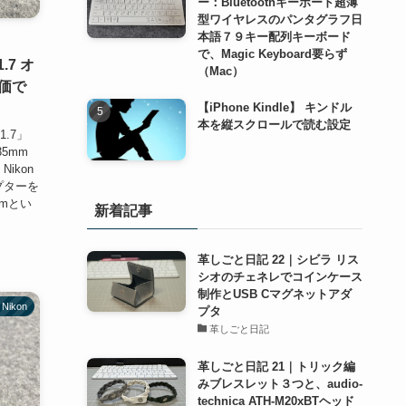
ー：Bluetoothキーボード超薄
型ワイヤレスのパンタグラフ日
本語７９キー配列キーボード
で、Magic Keyboard要らず
.7 オ
（Mac）
価で
【iPhone Kindle】 キンドル
本を縦スクロールで読む設定
1.7」
5mm
ikon
プターを
mmとい
新着記事
革しごと日記 22｜シビラ リス
シオのチェネレでコインケース
制作とUSB Cマグネットアダ
Nikon
プタ
革しごと日記
革しごと日記 21｜トリック編
みブレスレット３つと、audio-
technica ATH-M20xBTヘッド