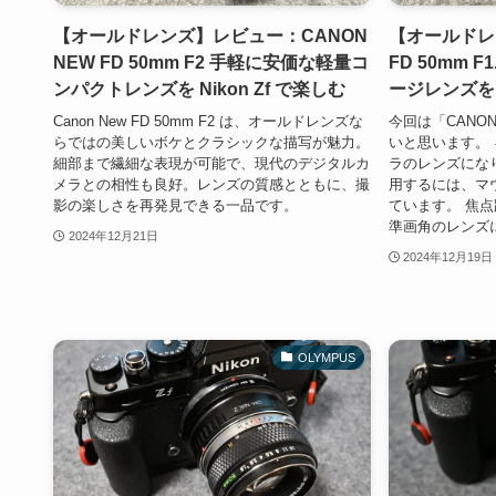
【オールドレンズ】レビュー：CANON
【オールドレ
NEW FD 50mm F2 手軽に安価な軽量コ
FD 50mm 
ンパクトレンズを Nikon Zf で楽しむ
ージレンズを N
Canon New FD 50mm F2 は、オールドレンズな
今回は「CANON 
らではの美しいボケとクラシックな描写が魅力。
いと思います。 
細部まで繊細な表現が可能で、現代のデジタルカ
ラのレンズになり
メラとの相性も良好。レンズの質感とともに、撮
用するには、マ
影の楽しさを再発見できる一品です。
ています。 焦点
準画角のレンズに
2024年12月21日
2024年12月19日
OLYMPUS