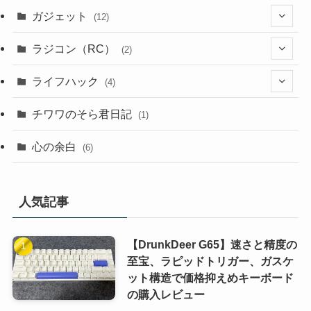
(1)
(2)
(7)
ガジェット
(12)
(4)
(3)
(2)
(1)
ラジコン（RC）
(2)
(9)
(4)
(1)
(2)
ライフハック
(4)
(1)
(1)
(3)
(2)
チワワのそら君日記
(1)
(1)
(3)
(4)
(2)
心の余白
(6)
(2)
(1)
(1)
(2)
(1)
(1)
人気記事
(1)
(1)
【DrunkDeer G65】速さと精度の
(1)
至宝、ラピッドトリガー、ガスケ
ット構造で価格抑えめキーボード
(1)
の購入レビュー
(1)