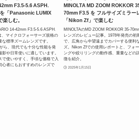
42mm F3.5-5.6 ASPH.
MINOLTA MD ZOOM ROKKOR 3
 を「Panasonic LUMIX
70mm F3.5 を フルサイズミラー
」で楽しむ。
「Nikon Zf」で楽しむ
RIO 14-42mm F3.5-5.6 ASPH.
MINOLTAのMD ZOOM ROKKOR 35-70mm
S」は、マイクロフォーサーズ規格の
レンズのレビュー記事。1978年発売の初
量な標準ズームレンズです。
で、広角から中望遠までカバーする便利
発売ながら、現代でも十分な性能を発
ズ。Nikon Zfでの使用レポートと、フォ
撮影や日常使いに適しています。
ングや絞りリングの動作感、重量などの
スで使いやすく、手頃な価格で入
徴を紹介。
初心者にもおすすめのレンズで
2025年1月15日