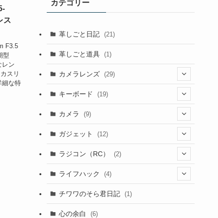
カテゴリー
5-
レス
革しごと日記
(21)
 F3.5
革しごと道具
(1)
期型
なレン
カメラレンズ
ーカスリ
(29)
詳細な特
(8)
キーボード
(19)
(3)
(1)
カメラ
(9)
(1)
(2)
(7)
ガジェット
(12)
(4)
(3)
(2)
(1)
ラジコン（RC）
(2)
(9)
(4)
(1)
(2)
ライフハック
(4)
(1)
(1)
(3)
(2)
チワワのそら君日記
(1)
(1)
(3)
(4)
(2)
心の余白
(6)