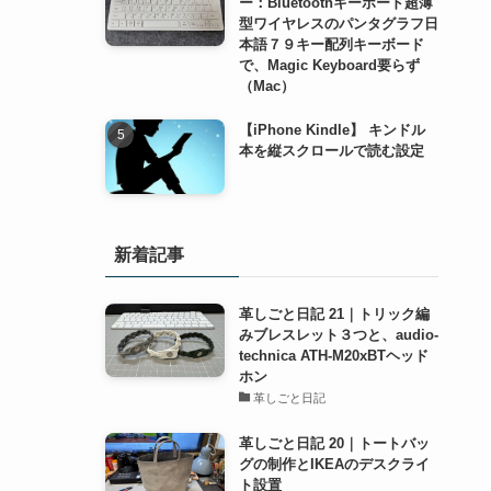
ー：Bluetoothキーボード超薄
型ワイヤレスのパンタグラフ日
本語７９キー配列キーボード
で、Magic Keyboard要らず
（Mac）
【iPhone Kindle】 キンドル
本を縦スクロールで読む設定
新着記事
革しごと日記 21｜トリック編
みブレスレット３つと、audio-
technica ATH-M20xBTヘッド
ホン
革しごと日記
革しごと日記 20｜トートバッ
グの制作とIKEAのデスクライ
ト設置