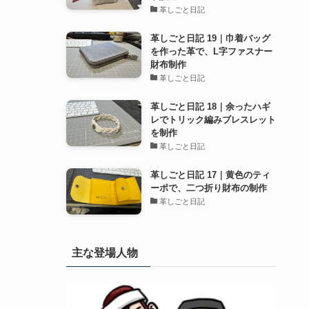
革しごと日記
革しごと日記 19｜巾着バッグ
を作った革で、L字ファスナー
財布制作
革しごと日記
革しごと日記 18｜余ったハギ
レでトリック編みブレスレット
を制作
革しごと日記
革しごと日記 17｜黄色のティ
ーポで、二つ折り財布の制作
革しごと日記
主な登場人物