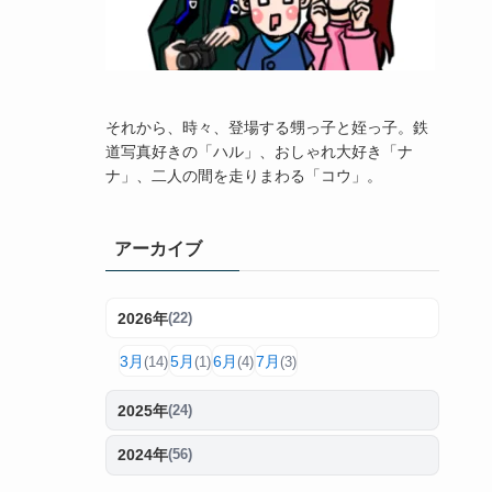
それから、時々、登場する甥っ子と姪っ子。鉄
道写真好きの「ハル」、おしゃれ大好き「ナ
ナ」、二人の間を走りまわる「コウ」。
アーカイブ
2026年
(22)
3月
5月
6月
7月
(14)
(1)
(4)
(3)
2025年
(24)
2024年
(56)