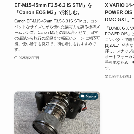
EF-M15-45mm F3.5-6.3 IS STM」を
X VARIO 14-
「Canon EOS M3」で楽しむ。
POWER OIS
DMC-GX1
Canon EF-M15-45mm F3.5-6.3 IS STMは、コン
パクトなサイズながら優れた描写力を誇る標準ズ
「LUMIX G X VA
ームレンズ。Canon M3との組み合わせで、日常
POWER OI
の撮影から旅行の記録まで幅広いシーンに対応可
コンパクトで軽
能。使い勝手も良好で、初心者にもおすすめで
[1]2011年
す。
揮し、スナップ
オートフォーカ
2025年2月7日
手可能なため、
す。
2025年1月29日
Minolta