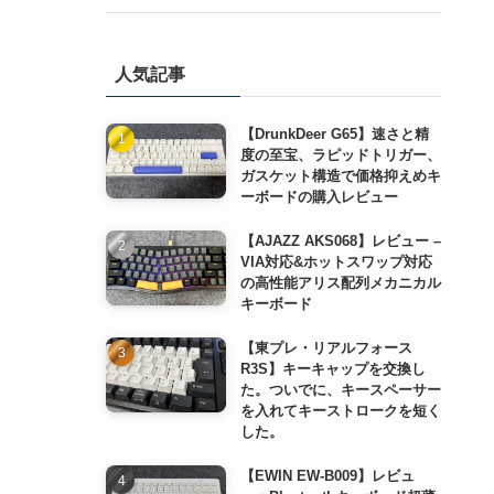
(2)
(1)
(1)
(2)
(1)
(1)
人気記事
(1)
(1)
【DrunkDeer G65】速さと精
(1)
度の至宝、ラピッドトリガー、
ガスケット構造で価格抑えめキ
(1)
ーボードの購入レビュー
(1)
【AJAZZ AKS068】レビュー –
VIA対応&ホットスワップ対応
の高性能アリス配列メカニカル
キーボード
【東プレ・リアルフォース
R3S】キーキャップを交換し
た。ついでに、キースペーサー
を入れてキーストロークを短く
した。
【EWIN EW-B009】レビュ