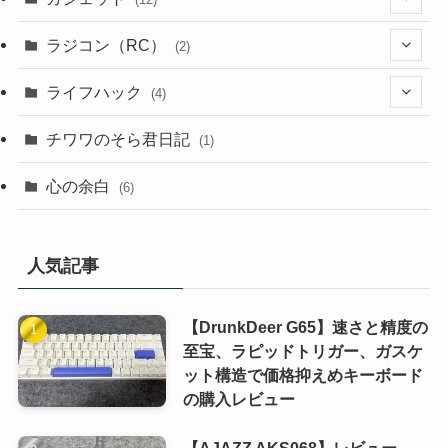
(4)
(3)
(2)
(1)
ラジコン（RC）
(2)
(9)
(4)
(1)
(2)
ライフハック
(4)
(1)
(1)
(3)
(2)
チワワのそら君日記
(1)
(1)
(3)
(4)
(2)
心の余白
(6)
(2)
(1)
(1)
(2)
(1)
(1)
人気記事
(1)
(1)
【DrunkDeer G65】速さと精度の
(1)
至宝、ラピッドトリガー、ガスケ
ット構造で価格抑えめキーボード
(1)
の購入レビュー
(1)
【AJAZZ AKS068】レビュー –