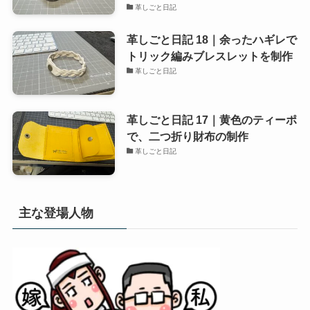
革しごと日記
革しごと日記 18｜余ったハギレで
トリック編みブレスレットを制作
革しごと日記
革しごと日記 17｜黄色のティーポ
で、二つ折り財布の制作
革しごと日記
主な登場人物