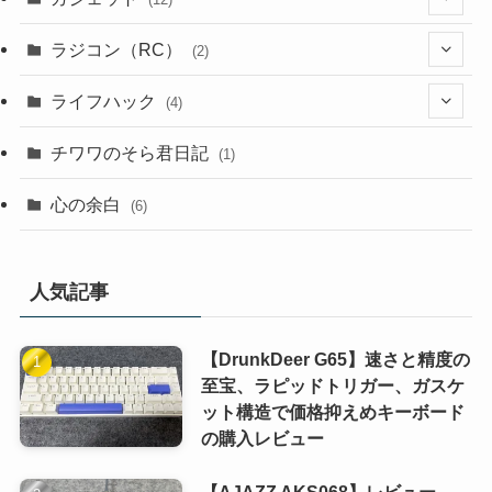
(4)
(3)
(2)
(1)
ラジコン（RC）
(2)
(9)
(4)
(1)
(2)
ライフハック
(4)
(1)
(1)
(3)
(2)
チワワのそら君日記
(1)
(1)
(3)
(4)
(2)
心の余白
(6)
(2)
(1)
(1)
(2)
(1)
(1)
人気記事
(1)
(1)
【DrunkDeer G65】速さと精度の
(1)
至宝、ラピッドトリガー、ガスケ
ット構造で価格抑えめキーボード
(1)
の購入レビュー
(1)
【AJAZZ AKS068】レビュー –