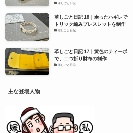
革しごと日記
革しごと日記 18｜余ったハギレで
トリック編みブレスレットを制作
革しごと日記
革しごと日記 17｜黄色のティーポ
で、二つ折り財布の制作
革しごと日記
主な登場人物