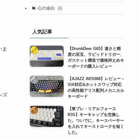
(1)
(3)
(4)
(2)
心の余白
(6)
(2)
(1)
(1)
(2)
(1)
(1)
人気記事
(1)
(1)
いま
【DrunkDeer G65】速さと精
(1)
度の至宝、ラピッドトリガー、
ガスケット構造で価格抑えめキ
(1)
ーボードの購入レビュー
(1)
【AJAZZ AKS068】レビュー –
VIA対応&ホットスワップ対応
の高性能アリス配列メカニカル
ンズ
キーボード
【東プレ・リアルフォース
R3S】キーキャップを交換し
た。ついでに、キースペーサー
を入れてキーストロークを短く
した。