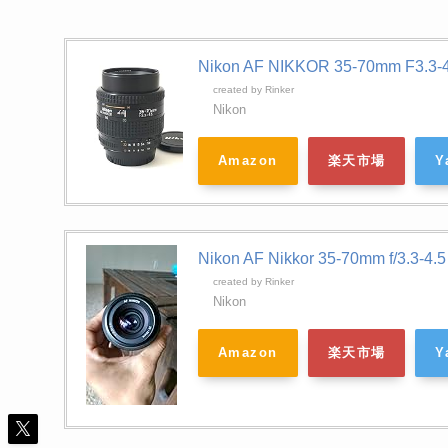
Nikon AF NIKKOR 35-70mm F3.3-4
created by
Rinker
Nikon
Amazon
楽天市場
Y
Nikon AF Nikkor 35-70mm f/3.3
created by
Rinker
Nikon
Amazon
楽天市場
Y