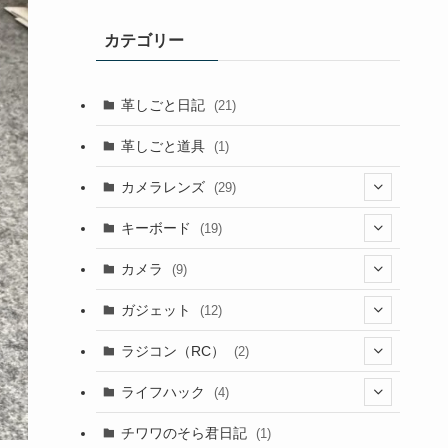
カテゴリー
革しごと日記
(21)
革しごと道具
(1)
カメラレンズ
(29)
(8)
キーボード
(19)
(3)
(1)
カメラ
(9)
(1)
(2)
(7)
ガジェット
(12)
(4)
(3)
(2)
(1)
ラジコン（RC）
(2)
(9)
(4)
(1)
(2)
ライフハック
(4)
(1)
(1)
(3)
(2)
チワワのそら君日記
(1)