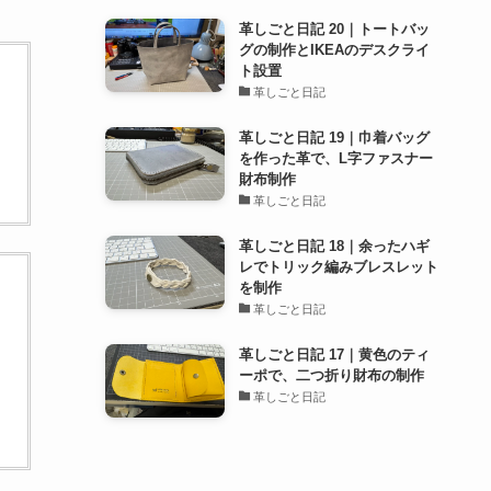
革しごと日記 20｜トートバッ
グの制作とIKEAのデスクライ
ト設置
革しごと日記
革しごと日記 19｜巾着バッグ
を作った革で、L字ファスナー
財布制作
革しごと日記
革しごと日記 18｜余ったハギ
レでトリック編みブレスレット
を制作
革しごと日記
革しごと日記 17｜黄色のティ
ーポで、二つ折り財布の制作
革しごと日記