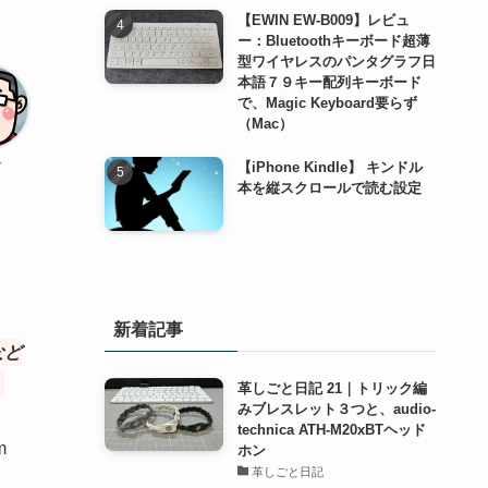
【EWIN EW-B009】レビュ
ー：Bluetoothキーボード超薄
型ワイヤレスのパンタグラフ日
本語７９キー配列キーボード
で、Magic Keyboard要らず
（Mac）
し
【iPhone Kindle】 キンドル
本を縦スクロールで読む設定
新着記事
など
革しごと日記 21｜トリック編
みブレスレット３つと、audio-
technica ATH-M20xBTヘッド
m
ホン
革しごと日記