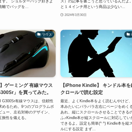
ます。 ショルダーバッグ好きよ
ス）の記事を書こうと思っているんだよ。
離でバッグを...
と１４インチ用という商品は少ない...
2024年3月30日
マウス
】ゲーミング 有線マウス
【iPhone Kindle】 キンドル本
l G300Sr」を買ってみた。
クロールで読む設定
ol G300Sr有線マウスは、信頼性
最近、よくKindle本をよく読むんやけど
求めるため。9つのプログラムボ
本みたいにパラパラ左右にページをめく
ビュー、左右対称のデザイン、
あれ、縦にスクロールさせることできるの
ws互換性を備える。
ふ♪Kindle本が縦スクロールに対応して
できるよ。設定も簡単(^ ^) Kindle本を
ルにする設定 まず...