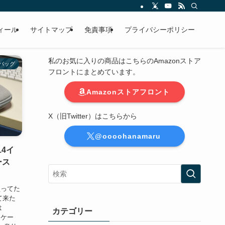
ィール
サイトマップ
免責事項
プライバシーポリシー
私のお気に入りの商品はこちらのAmazonストア
バッグ
フロントにまとめています。
Amazonストアフロント
X（旧Twitter）はこちらから
@oooohanamaru
14イ
ース
買ってた
て来た
は
カテゴリー
（ケー