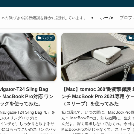
ホーム
プロフ
日々の気づきや試行錯誤を静かに記録しています。
バッグ
igator-T24 Sling Bag
【Mac】tomtoc 360°耐衝撃保護 
 MacBook Pro対応 ワン
ンチ MacBook Pro 2021専用 ケ
ッグを使ってみた。
（スリーブ）を使ってみた
vigator-T24 Sling Bag 7L」を
私に隠れて、いつの間に、MacBookPro
このスリングバッグは、
ん？ MacBookProは、知らぬ間に、生え
ro 14インチが、しっかりと収まるサ
んだよ。深く追求しないでおくれ。今日
使いにはもってこいのスリングバッ
MacBookProの話じゃなくて、スリーブ