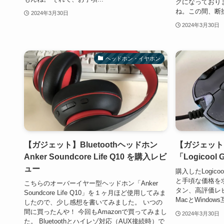
グになっており
ね。この間、断捨
2024年3月30日
2024年3月30日
ヘッドホン・イヤホン
【ガジェット】Bluetoothヘッドホン
【ガジェット
Anker Soundcore Life Q10 を購入レビ
「Logicoo
ュー
購入したLogico
と手頃な価格を
こちらのオーバーイヤー型ヘッドホン「Anker
タン、高評価レ
Soundcore Life Q10」を１ヶ月ほど使用してみま
MacとWindo
したので、少し感想を書いてみました。 いつの
間に買ったんや！ 今回もAmazonで買ってみまし
2024年3月30日
た。 Bluetoothとハイレゾ対応（AUX接続時）で