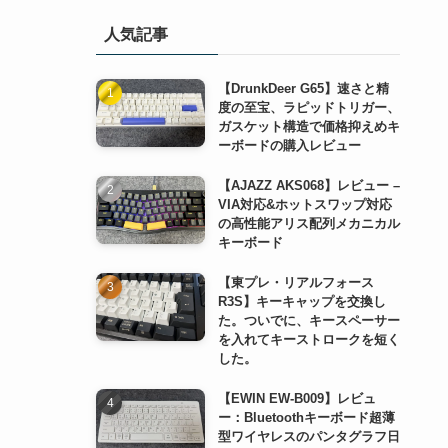
(1)
(1)
人気記事
(1)
(1)
【DrunkDeer G65】速さと精
(1)
度の至宝、ラピッドトリガー、
ガスケット構造で価格抑えめキ
(1)
ーボードの購入レビュー
(1)
【AJAZZ AKS068】レビュー –
VIA対応&ホットスワップ対応
の高性能アリス配列メカニカル
キーボード
【東プレ・リアルフォース
R3S】キーキャップを交換し
た。ついでに、キースペーサー
を入れてキーストロークを短く
した。
【EWIN EW-B009】レビュ
ー：Bluetoothキーボード超薄
型ワイヤレスのパンタグラフ日