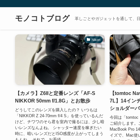
モノコトブログ
革しごとやガジェットを通して、
Nikon
【カメラ】Z6IIと定番レンズ「AF-S
【tomtoc Nav
NIKKOR 50mm f/1.8G」とお散歩
7L】14インチ
ショルダーバ
どうしてこのレンズを購入したの？ いつもは
「NIKKOR Z 24-70mm f/4 S」を使っているんだ
今回は「tomtoc Na
けど、チワワのそら君を室内で撮るには、少し暗
ご紹介します。
いレンズなんよね。 シャッター速度を稼ぎたい
MacBook P
時に、暗いレンズだとISO感度が上がってしまう
イズで、Mac
もんね。 それで、お手頃...