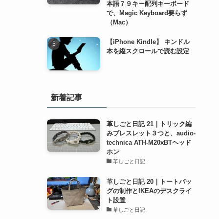
本語７９キー配列キーボード
で、Magic Keyboard要らず
（Mac）
【iPhone Kindle】 キンドル
本を縦スクロールで読む設定
新着記事
革しごと日記 21｜トリック編
みブレスレット３つと、audio-
technica ATH-M20xBTヘッド
ホン
革しごと日記
革しごと日記 20｜トートバッ
グの制作とIKEAのデスクライ
ト設置
革しごと日記