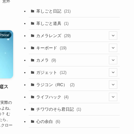
 意外
革しごと日記
(21)
革しごと道具
(1)
カメラレンズ
iPhone
(29)
(8)
キーボード
(19)
(3)
(1)
カメラ
(9)
(1)
(2)
(7)
ガジェット
(12)
(4)
(3)
(2)
(1)
ラジコン（RC）
(2)
を縦ス
(9)
(4)
(1)
(2)
ライフハック
(4)
、実際の
(1)
(1)
(3)
るよね。
(2)
チワワのそら君日記
(1)
？ む
(1)
(3)
(4)
いたら、
(2)
心の余白
(6)
縦スクロー
(2)
(1)
(1)
(2)