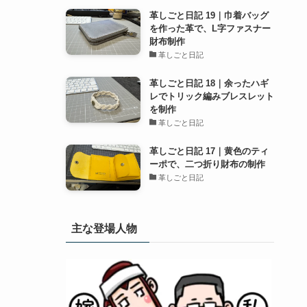
革しごと日記 19｜巾着バッグ
を作った革で、L字ファスナー
財布制作
革しごと日記
革しごと日記 18｜余ったハギ
レでトリック編みブレスレット
を制作
革しごと日記
革しごと日記 17｜黄色のティ
ーポで、二つ折り財布の制作
革しごと日記
主な登場人物