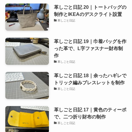
革しごと日記 20｜トートバッグの
制作とIKEAのデスクライト設置
革しごと日記
革しごと日記 19｜巾着バッグを作
った革で、L字ファスナー財布制
作
革しごと日記
革しごと日記 18｜余ったハギレで
トリック編みブレスレットを制作
革しごと日記
革しごと日記 17｜黄色のティーポ
で、二つ折り財布の制作
革しごと日記