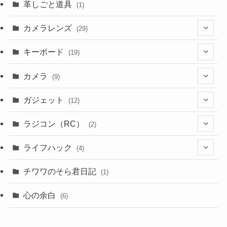
革しごと道具
(1)
カメラレンズ
(29)
(8)
キーボード
(19)
(3)
(1)
カメラ
(9)
(1)
(2)
(7)
ガジェット
(12)
(4)
(3)
(2)
(1)
ラジコン（RC）
(2)
(9)
(4)
(1)
(2)
ライフハック
(4)
(1)
(1)
(3)
(2)
チワワのそら君日記
(1)
(1)
(3)
(4)
(2)
心の余白
(6)
(2)
(1)
(1)
(2)
(1)
(1)