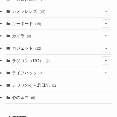
カメラレンズ
(29)
(8)
キーボード
(19)
(3)
(1)
カメラ
(9)
(1)
(2)
(7)
ガジェット
(12)
(4)
(3)
(2)
(1)
ラジコン（RC）
(2)
(9)
(4)
(1)
(2)
ライフハック
(4)
(1)
(1)
(3)
(2)
チワワのそら君日記
(1)
(1)
(3)
(4)
(2)
心の余白
(6)
(2)
(1)
(1)
(2)
(1)
(1)