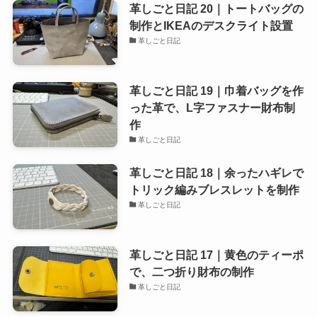
革しごと日記 20｜トートバッグの
制作とIKEAのデスクライト設置
革しごと日記
革しごと日記 19｜巾着バッグを作
った革で、L字ファスナー財布制
作
革しごと日記
革しごと日記 18｜余ったハギレで
トリック編みブレスレットを制作
革しごと日記
革しごと日記 17｜黄色のティーポ
で、二つ折り財布の制作
革しごと日記