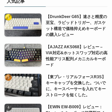
人気記事
(1)
(1)
【DrunkDeer G65】速さと精度の
(1)
至宝、ラピッドトリガー、ガスケ
ット構造で価格抑えめキーボード
(1)
の購入レビュー
(1)
【AJAZZ AKS068】レビュー –
VIA対応&ホットスワップ対応の高
性能アリス配列メカニカルキーボ
ード
【東プレ・リアルフォースR3S】
キーキャップを交換した。ついで
に、キースペーサーを入れてキー
ストロークを短くした。
【EWIN EW-B009】レビュー：