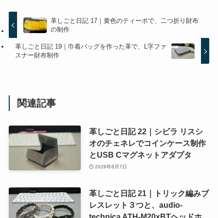
革しごと日記 17｜黄色のティーポで、二つ折り財布
の制作
革しごと日記 19｜巾着バッグを作った革で、L字ファ
スナー財布制作
関連記事
革しごと日記 22｜シビラ リスシ
オのチェネレでコインケース制作
とUSB Cマグネットアダプタ
2026年8月7日
革しごと日記 21｜トリック編みブ
レスレット３つと、audio-
technica ATH-M20xBTヘッドホ