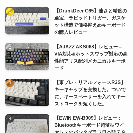
【DrunkDeer G65】速さと精度の
(1)
至宝、ラピッドトリガー、ガスケ
ット構造で価格抑えめキーボード
(1)
の購入レビュー
(1)
【AJAZZ AKS068】レビュー –
VIA対応&ホットスワップ対応の高
性能アリス配列メカニカルキーボ
ード
【東プレ・リアルフォースR3S】
キーキャップを交換した。ついで
に、キースペーサーを入れてキー
ストロークを短くした。
【EWIN EW-B009】レビュー：
Bluetoothキーボード超薄型ワイ
ヤレスのパンタグラフ日本語７９