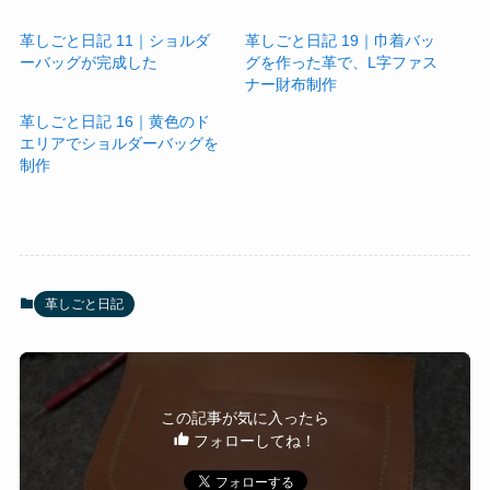
革しごと日記 11｜ショルダ
革しごと日記 19｜巾着バッ
ーバッグが完成した
グを作った革で、L字ファス
ナー財布制作
革しごと日記 16｜黄色のド
エリアでショルダーバッグを
制作
革しごと日記
この記事が気に入ったら
フォローしてね！